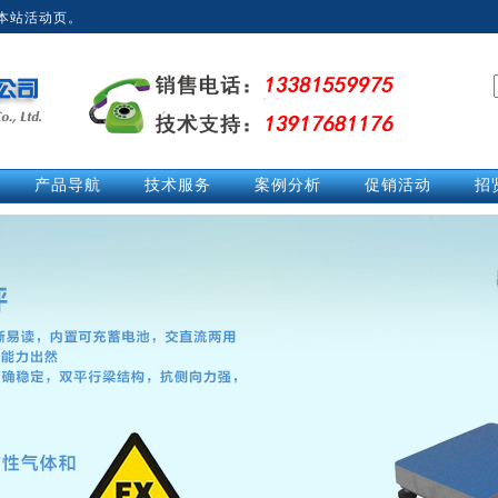
本站活动页。
产品导航
技术服务
案例分析
促销活动
招
拉力计
技术文章
经典案例
促销活动
测力仪
技术解答
英
测力计
活动中心
推拉力计
视频中心
数显拉力计
说明书
电子拉力计
电子测力计
电子测力仪
无线测力计
无线测力仪
无线拉力计
压力测力仪