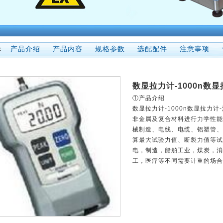
压力测力计
拉力测力仪
拉力测力计
拉力计维修
产品介绍
产品内容
规格参数
选配配件
注意事项
：
测力计维修
测力仪维修
传感器
数显拉力计-1000n数
①产品介绍
数显拉力计-1000n数显拉力
非金属及复合材料进行力学性能
械制造、电线、电缆、铝塑管、
算最大试验力值、断裂力值等试
电，制造，船舶工业，煤炭，消
工，医疗等不同需要计重的场合