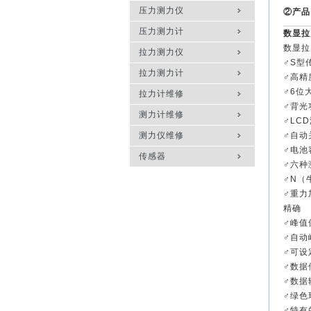
压力测力仪
②产品
压力测力计
数显拉
数显拉
拉力测力仪
♂S型
拉力测力计
♂高精
♂6位
拉力计维修
♂背光
测力计维修
♂LC
测力仪维修
♂自动
♂电池
传感器
♂六种
♂N（
♂重力
精确
♂峰值
♂自动
♂可设
♂数据
♂数据
♂绿色
♂特有