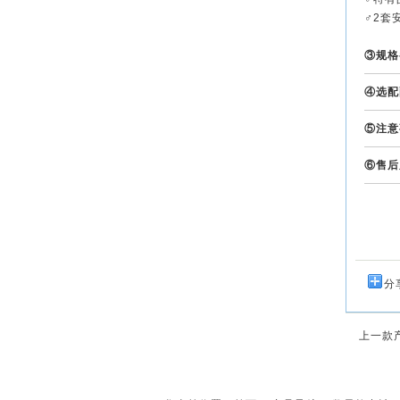
♂2套
③规格
④选配
⑤注意
⑥售后
分
上一款