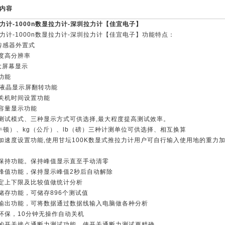
内容
力计
-1000n数显拉力计-深圳拉力计【佳宜电子】
力计-1000n数显拉力计-深圳拉力计【佳宜电子】功能特点：
传感器外置式
度高分辨率
大屏幕显示
功能
D液晶显示屏翻转功能
关机时间设置功能
容量显示功能
测试模式、三种显示方式可供选择,最大程度提高测试效率。
牛顿）、kg（公斤）、lb（磅）三种计测单位可供选择、相互换算
加速度设置功能,使用甘坛100K数显式推拉力计用户可自行输入使用地的重力
保持功能。保持峰值显示直至手动清零
峰值功能，保持显示峰值2秒后自动解除
定上下限及比较值做统计分析
储存功能，可储存896个测试值
输出功能，可将数据通过数据线输入电脑做各种分析
环保，10分钟无操作自动关机
的开关接点通断力测试功能，使开关通断力测试更精确