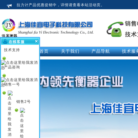
拉力计产品优惠促销中，详情请查看本站活动页。
在线客服
技术支持
网站首页
关于我们
产品导航
技术服
公司介绍
拉力计
技术文
荣誉资质
测力仪
技术解
产品咨询
企业新闻
测力计
活动中
行业知识
推拉力计
视频中
销售一号
企业文化
数显拉力计
说明书
电子拉力计
销售2号
电子测力计
电子测力仪
无线测力计
无线测力仪
无线拉力计
压力测力仪