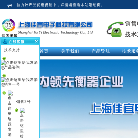
拉力计产品优惠促销中，详情请查看本站活动页。
在线客服
技术支持
网站首页
关于我们
产品导航
技术服
公司介绍
拉力计
技术文
荣誉资质
测力仪
技术解
产品咨询
企业新闻
测力计
活动中
行业知识
推拉力计
视频中
销售一号
企业文化
数显拉力计
说明书
电子拉力计
销售2号
电子测力计
电子测力仪
无线测力计
无线测力仪
无线拉力计
压力测力仪