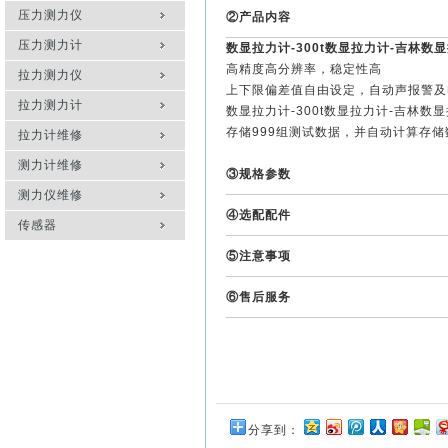
压力测力仪
②产品内容
压力测力计
数显拉力计
-300t数显拉力计-吉林
高精度高分辨率，稳定性高
拉力测力仪
上下限偏差值自由设定，自动声报警及
拉力测力计
数显拉力计-300t数显拉力计-吉林
存储999组测试数据，并自动计算存
拉力计维修
测力计维修
③规格参数
测力仪维修
④选配配件
传感器
⑤注意事项
⑥售后服务
分享到：