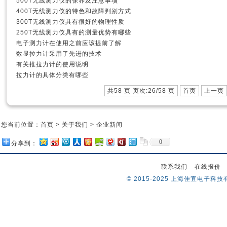
500T无线测力仪的保养及注意事项
400T无线测力仪的特色和故障判别方式
300T无线测力仪具有很好的物理性质
250T无线测力仪具有的测量优势有哪些
电子测力计在使用之前应该提前了解
数显拉力计采用了先进的技术
有关推拉力计的使用说明
拉力计的具体分类有哪些
共58 页 页次:26/58 页
首页
上一页
您当前位置：
首页
>
关于我们
>
企业新闻
0
分享到：
联系我们
在线报价
© 2015-2025 上海佳宜电