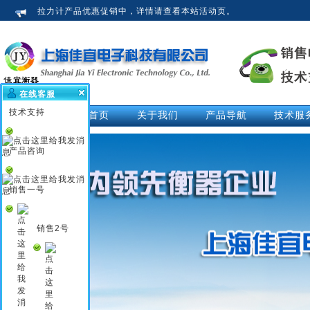
拉力计产品优惠促销中，详情请查看本站活动页。
在线客服
技术支持
网站首页
关于我们
产品导航
技术服
公司介绍
拉力计
技术文
荣誉资质
测力仪
技术解
产品咨询
企业新闻
测力计
活动中
行业知识
推拉力计
视频中
销售一号
企业文化
数显拉力计
说明书
电子拉力计
销售2号
电子测力计
电子测力仪
无线测力计
无线测力仪
无线拉力计
压力测力仪