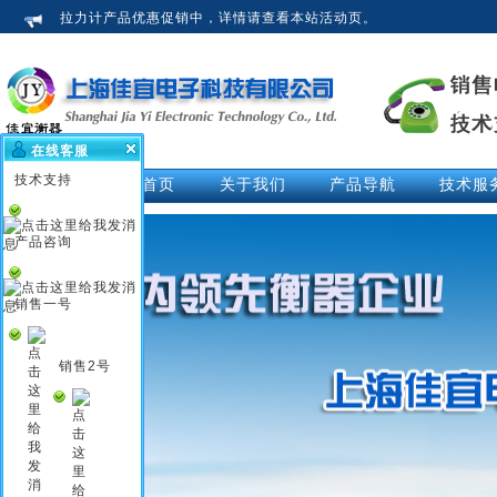
拉力计产品优惠促销中，详情请查看本站活动页。
在线客服
技术支持
网站首页
关于我们
产品导航
技术服
公司介绍
拉力计
技术文
荣誉资质
测力仪
技术解
产品咨询
企业新闻
测力计
活动中
行业知识
推拉力计
视频中
销售一号
企业文化
数显拉力计
说明书
电子拉力计
销售2号
电子测力计
电子测力仪
无线测力计
无线测力仪
无线拉力计
压力测力仪