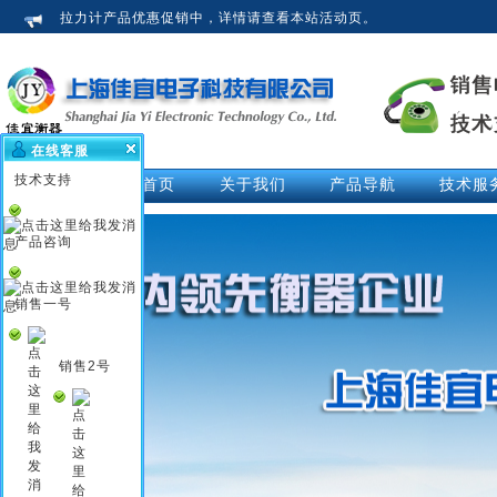
拉力计产品优惠促销中，详情请查看本站活动页。
在线客服
技术支持
网站首页
关于我们
产品导航
技术服
公司介绍
拉力计
技术文
荣誉资质
测力仪
技术解
产品咨询
企业新闻
测力计
活动中
行业知识
推拉力计
视频中
销售一号
企业文化
数显拉力计
说明书
电子拉力计
销售2号
电子测力计
电子测力仪
无线测力计
无线测力仪
无线拉力计
压力测力仪