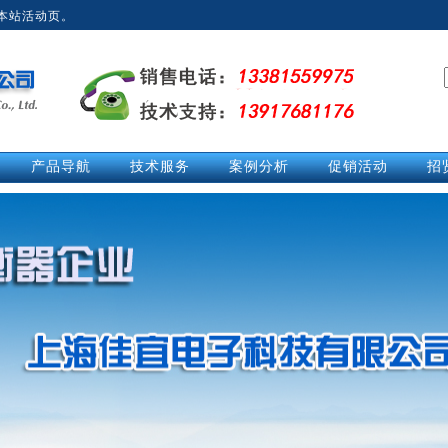
本站活动页。
产品导航
技术服务
案例分析
促销活动
招
拉力计
技术文章
经典案例
促销活动
测力仪
技术解答
英
测力计
活动中心
推拉力计
视频中心
数显拉力计
说明书
电子拉力计
电子测力计
电子测力仪
无线测力计
无线测力仪
无线拉力计
压力测力仪