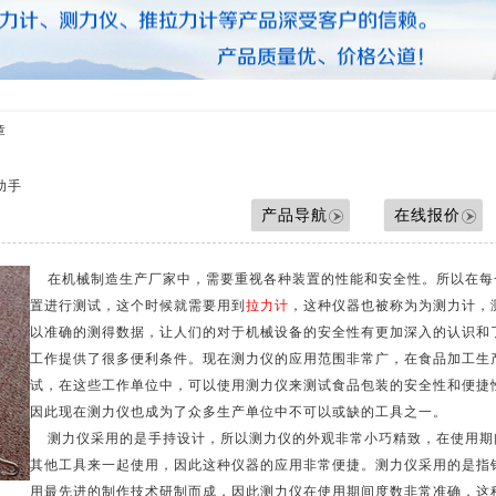
压力测力计
拉力测力仪
拉力测力计
拉力计维修
测力计维修
章
测力仪维修
传感器
助手
产品导航
在线报价
在机械制造生产厂家中，需要重视各种装置的性能和安全性。所以在每
置进行测试，这个时候就需要用到
拉力计
，这种仪器也被称为为测力计，
以准确的测得数据，让人们的对于机械设备的安全性有更加深入的认识和
工作提供了很多便利条件。现在测力仪的应用范围非常广，在食品加工生
试，在这些工作单位中，可以使用测力仪来测试食品包装的安全性和便捷
因此现在测力仪也成为了众多生产单位中不可以或缺的工具之一。
测力仪采用的是手持设计，所以测力仪的外观非常小巧精致，在使用期
其他工具来一起使用，因此这种仪器的应用非常便捷。测力仪采用的是指
用最先进的制作技术研制而成，因此测力仪在使用期间度数非常准确，这