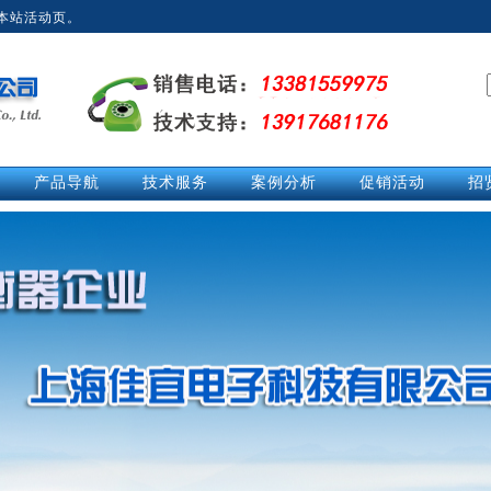
本站活动页。
产品导航
技术服务
案例分析
促销活动
招
拉力计
技术文章
经典案例
促销活动
测力仪
技术解答
英
测力计
活动中心
推拉力计
视频中心
数显拉力计
说明书
电子拉力计
电子测力计
电子测力仪
无线测力计
无线测力仪
无线拉力计
压力测力仪