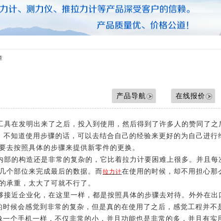
压力测力计
拉力测力仪
拉力测力计
拉力计维修
测力计维修
章
测力仪维修
传感器
产品导航
在线报价
工具在发明出来了之后，投入到使用，然后得到了许多人的赞同了之
，不知道使用步骤的话，可以去结合自己的经验来更好的为自己进行
要去按照具体的步骤来提供新零件的更换。
部的构造还是非常的复杂的，它比着拉力计要困难上很多。并且每
几个部位来完成最后的数据。而
在使用的时候，却不用担心那
拉力计
的承重，太大了可就不行了。
接近企业化，在这里一样，都是按照具体的步骤去对待。外外在出
的时候会感觉到非常的复杂，但是真的在使用了之后，感觉工程并不
像一个手机一样，不仅非常的小，并且功能也是非常的多，并且有实