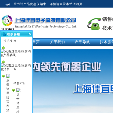
拉力计产品优惠促销中，详情请查看本站活动页。
在线客服
技术支持
网站首页
关于我们
产品导航
技术服
公司介绍
拉力计
技术文
荣誉资质
测力仪
技术解
产品咨询
企业新闻
测力计
活动中
行业知识
推拉力计
视频中
销售一号
企业文化
数显拉力计
说明书
电子拉力计
销售2号
电子测力计
电子测力仪
无线测力计
无线测力仪
无线拉力计
压力测力仪