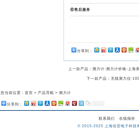
⑥售后服务
分享到：
上一款产品：
测力计-测力计价格-上海
下一款产品：
无线测力仪-1
您当前位置：
首页
>
产品导航
>
测力计
分享到：
联系我们
在线报价
© 2015-2025 上海佳宜电