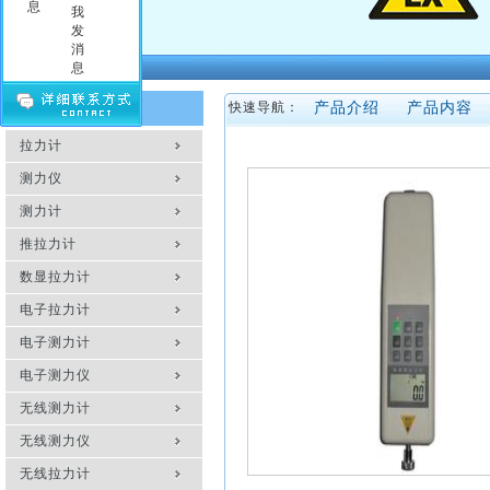
压力测力计
拉力测力仪
拉力测力计
拉力计维修
产品介绍
产品内容
快速导航：
产品分类
测力计维修
拉力计
测力仪维修
传感器
测力仪
测力计
推拉力计
数显拉力计
电子拉力计
电子测力计
电子测力仪
无线测力计
无线测力仪
无线拉力计