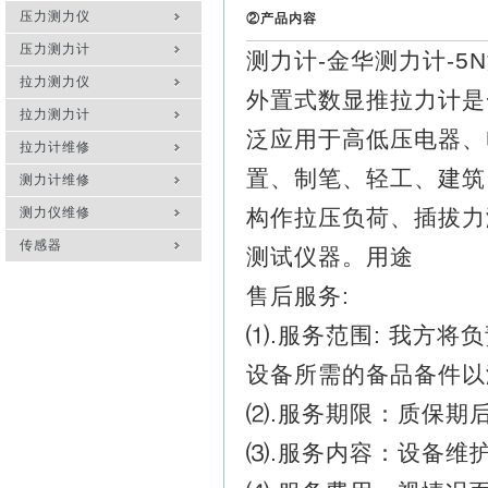
压力测力仪
②产品内容
压力测力计
测力计-金华测力计-
拉力测力仪
外置式数显推拉力计是
拉力测力计
泛应用于高低压电器、
拉力计维修
置、制笔、轻工、建筑
测力计维修
测力仪维修
构作拉压负荷、插拔力
传感器
测试仪器。用途
售后服务:
⑴.服务范围: 我方
设备所需的备品备件以
⑵.服务期限：质保期
⑶.服务内容：设备维