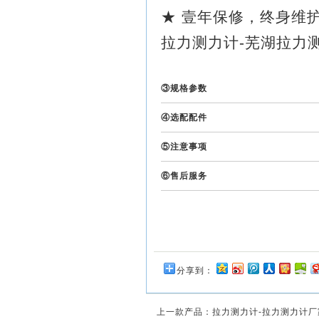
★ 壹年保修，终身维
拉力测力计-芜湖拉力测
③规格参数
④选配配件
⑤注意事项
⑥售后服务
分享到：
上一款产品：
拉力测力计-拉力测力计厂