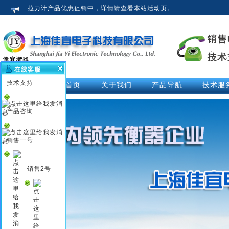
拉力计产品优惠促销中，详情请查看本站活动页。
在线客服
技术支持
网站首页
关于我们
产品导航
技术服
公司介绍
拉力计
技术文
荣誉资质
测力仪
技术解
产品咨询
企业新闻
测力计
活动中
行业知识
推拉力计
视频中
销售一号
企业文化
数显拉力计
说明书
电子拉力计
销售2号
电子测力计
电子测力仪
无线测力计
无线测力仪
无线拉力计
压力测力仪