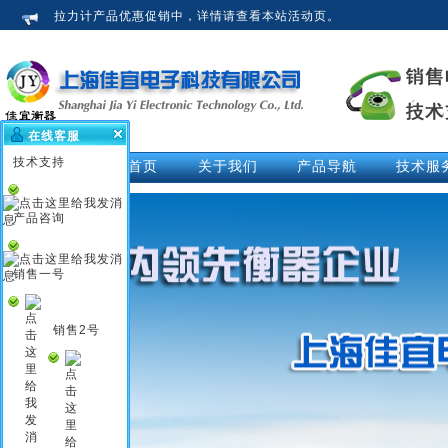
拉力计产品优惠促销中，详情请查看本站活动页。
在线客服
技术支持
网站首页
关于我们
产品导航
技术服
公司介绍
拉力计
技术文
荣誉资质
测力仪
技术解
产品咨询
企业新闻
测力计
活动中
行业知识
推拉力计
视频中
销售一号
企业文化
数显拉力计
说明书
电子拉力计
销售2号
电子测力计
电子测力仪
无线测力计
无线测力仪
无线拉力计
压力测力仪