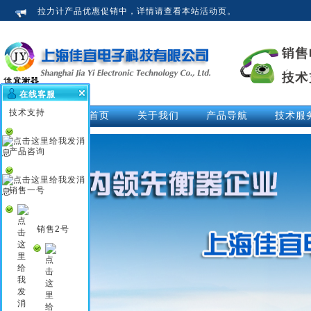
拉力计产品优惠促销中，详情请查看本站活动页。
在线客服
技术支持
网站首页
关于我们
产品导航
技术服
公司介绍
拉力计
技术文
荣誉资质
测力仪
技术解
产品咨询
企业新闻
测力计
活动中
行业知识
推拉力计
视频中
销售一号
企业文化
数显拉力计
说明书
电子拉力计
销售2号
电子测力计
电子测力仪
无线测力计
无线测力仪
无线拉力计
压力测力仪