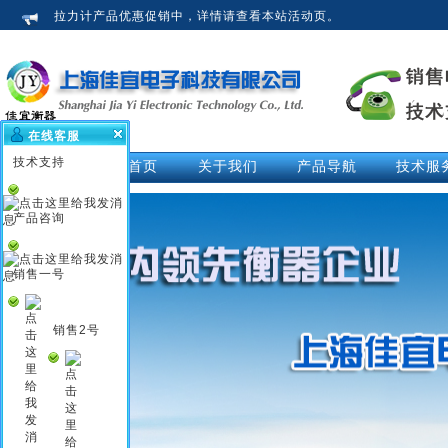
拉力计产品优惠促销中，详情请查看本站活动页。
在线客服
技术支持
网站首页
关于我们
产品导航
技术服
公司介绍
拉力计
技术文
荣誉资质
测力仪
技术解
产品咨询
企业新闻
测力计
活动中
行业知识
推拉力计
视频中
销售一号
企业文化
数显拉力计
说明书
电子拉力计
销售2号
电子测力计
电子测力仪
无线测力计
无线测力仪
无线拉力计
压力测力仪