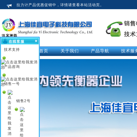
拉力计产品优惠促销中，详情请查看本站活动页。
在线客服
技术支持
网站首页
关于我们
产品导航
技术服
公司介绍
拉力计
技术文
荣誉资质
测力仪
技术解
产品咨询
企业新闻
测力计
活动中
行业知识
推拉力计
视频中
销售一号
企业文化
数显拉力计
说明书
电子拉力计
销售2号
电子测力计
电子测力仪
无线测力计
无线测力仪
无线拉力计
压力测力仪