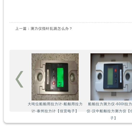
上一篇：
测力仪指针乱跳怎么办？
大吨位船舶用拉力计-船舶用拉力
船舶拉力测力仪-600t拉
计-泰州拉力计【佳宜电子】
仪-汉中船舶拉力测力仪【
子】