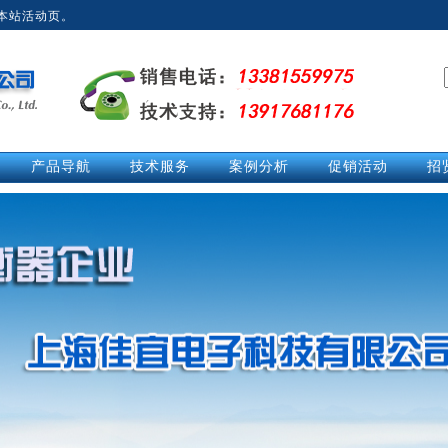
本站活动页。
产品导航
技术服务
案例分析
促销活动
招
拉力计
技术文章
经典案例
促销活动
测力仪
技术解答
英
测力计
活动中心
推拉力计
视频中心
数显拉力计
说明书
电子拉力计
电子测力计
电子测力仪
无线测力计
无线测力仪
无线拉力计
压力测力仪