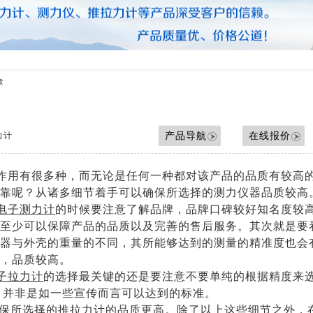
压力测力计
拉力测力仪
拉力测力计
拉力计维修
测力计维修
章
测力仪维修
传感器
产品导航
在线报价
力计
作用有很多种，而无论是任何一种都对该产品的品质有较高
靠呢？从诸多细节着手可以确保所选择的测力仪器品质较高
电子测力计
的时候要注意了解品牌，品牌口碑较好知名度较
至少可以保障产品的品质以及完善的售后服务。其次就是要
器与外壳的重量的不同，其所能够达到的测量的精准度也会
，品质较高。
子拉力计
的选择最关键的还是要注意不要单纯的根据精度来
，并非是如一些宣传而言可以达到的标准。
保所选择的推拉力计的品质更高。除了以上这些细节之外，