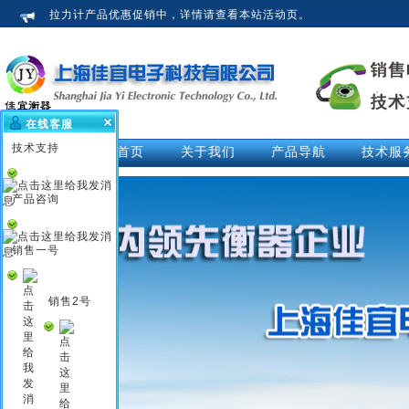
拉力计产品优惠促销中，详情请查看本站活动页。
在线客服
技术支持
网站首页
关于我们
产品导航
技术服
公司介绍
拉力计
技术文
荣誉资质
测力仪
技术解
产品咨询
企业新闻
测力计
活动中
行业知识
推拉力计
视频中
销售一号
企业文化
数显拉力计
说明书
电子拉力计
销售2号
电子测力计
电子测力仪
无线测力计
无线测力仪
无线拉力计
压力测力仪