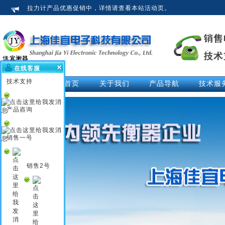
拉力计产品优惠促销中，详情请查看本站活动页。
在线客服
技术支持
网站首页
关于我们
产品导航
技术服
公司介绍
拉力计
技术文
荣誉资质
测力仪
技术解
产品咨询
企业新闻
测力计
活动中
行业知识
推拉力计
视频中
销售一号
企业文化
数显拉力计
说明书
电子拉力计
销售2号
电子测力计
电子测力仪
无线测力计
无线测力仪
无线拉力计
压力测力仪