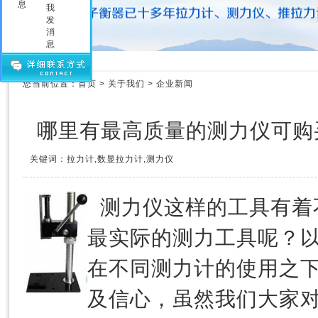
压力测力计
拉力测力仪
拉力测力计
拉力计维修
测力计维修
您当前位置：
首页
>
关于我们
>
企业新闻
测力仪维修
传感器
哪里有最高质量的测力仪可购
关键词：拉力计,数显拉力计,测力仪
测力仪
这样的工具有着
最实际的测力工具呢？
在不同测力计的使用之
及信心，虽然我们大家